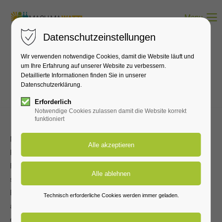
Menu
Datenschutzeinstellungen
Wir verwenden notwendige Cookies, damit die Website läuft und
um Ihre Erfahrung auf unserer Website zu verbessern.
Detaillierte Informationen finden Sie in unserer
Datenschutzerklärung.
Erforderlich
Notwendige Cookies zulassen damit die Website korrekt
funktioniert
MachMaWatt! ist ein Strukturwandelprojekt, in dem
Kommunen und ihre Bürger im Lausitzer und im Rheinischen
Revier Wissen und Kompetenzen vermittelt bekommen, die
sie für das Planen und Realisieren von
Bürgerenergievorhaben benötigen. Bürgerenergie umfasst
Technisch erforderliche Cookies werden immer geladen.
alle Initiativen, Projekte und Genossenschaften für
erneuerbaren Energien, bei denen Bürger aktiv an der