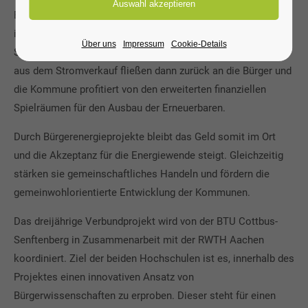
Energieerzeugung und -nutzung beteiligt sind. Bürger
investieren dabei z.B. gemeinsam in den Aufbau einer
Über uns
Impressum
Cookie-Details
Solaranlage auf dem Dach der örtlichen Schule. Die Gewinne
aus dem Stromverkauf fließen dann zurück an die Bürger und
die Kommune profitiert von den erweiterten finanziellen
Spielräumen für den Ausbau der Erneuerbaren.
Durch Bürgerenergieprojekte bleibt das Geld somit im Ort
und die Akzeptanz für die Energiewende steigt. Gleichzeitig
stärken sie gemeinschaftliches Handeln und fördern die
gemeinwohlorientierte Entwicklung der Kommunen.
Das dreijährige Verbundprojekt wird von der BTU Cottbus-
Senftenberg in Zusammenarbeit mit der RWTH Aachen
koordiniert. Ziel der beiden Hochschulen ist es, innerhalb des
Projektes einen innovativen Ansatz von
Bürgerwissenschaften zu erproben. Dieser steht für einen