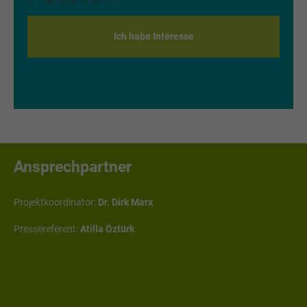
Lehrstuhl Öffentliches Recht,
insbesondere Umwelt- und Planungsrecht
Ich habe Interesse
Fakultaet V, Raum 526, Lehrgebäude 10,
Erich-Weinert-Straße 1
03046 Cottbus
info@machmawatt.de
Ansprechpartner
Projektkoordinator:
Dr. Dirk Marx
Pressereferent:
Atilla Öztürk