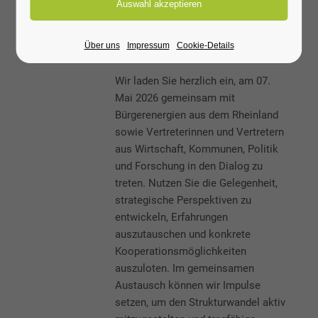
Bürgerenergie
2026
Über uns
Impressum
Cookie-Details
14. Apr 2026 /
Wir laden Sie herzlich ein, am 07.
Mai 2026 gemeinsam mit
Bürgerenergien aus dem Rheinland
sowie Vertreterinnen und Vertretern
aus Wirtschaft, Kommunen, Politik
und Forschung in den Dialog zu
treten. Nutzen Sie die Gelegenheit,
strategische Perspektiven zu
entwickeln, Erfahrungen
auszutauschen und konkrete
Kooperationsmöglichkeiten
auszuloten. Im gemeinsamen
Austausch können wir Impulse
setzen, um den Strukturwandel aktiv