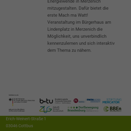
Energiewende in Merzenich
mitzugestalten. Dafür bietet die
erste Mach ma Watt!
Veranstaltung im Bürgerhaus am
Lindenplatz in Merzenich die
Möglichkeit, uns unverbindlich
Kontaktieren Sie uns:
kennenzulernen und sich interaktiv
dem Thema zu nähern.
Anschrift
Brandenburgische Technische Universität
Cottbus - Senftenberg
Lehrstuhl Öffentliches Recht,
insbesondere Umwelt- und Planungsrecht
Fakultaet V, Raum 526, Lehrgebäude 10,
Erich-Weinert-Straße 1
03046 Cottbus