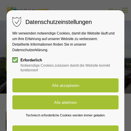
Menu
Datenschutzeinstellungen
Wir verwenden notwendige Cookies, damit die Website läuft und
um Ihre Erfahrung auf unserer Website zu verbessern.
Detaillierte Informationen finden Sie in unserer
Neuigkeiten
Datenschutzerklärung.
Erforderlich
Hier erfährst du alles zu den wichtigsten Neuigkeiten.
Notwendige Cookies zulassen damit die Website korrekt
funktioniert
07. MAI 2026, CUBITY
Technisch erforderliche Cookies werden immer geladen.
ATELIERHAUS, MERZENICH
Rheinisches Forum