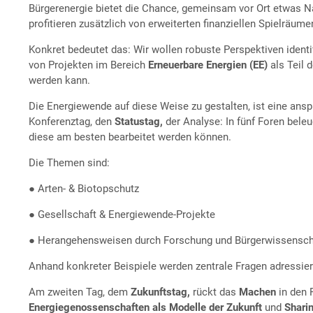
Bürgerenergie bietet die Chance, gemeinsam vor Ort etwas 
profitieren zusätzlich von erweiterten finanziellen Spielräum
Konkret bedeutet das: Wir wollen robuste Perspektiven identi
von Projekten im Bereich
Erneuerbare Energien (EE)
als Teil 
werden kann.
Die Energiewende auf diese Weise zu gestalten, ist eine ans
Konferenztag, den
Statustag,
der Analyse: In fünf Foren bele
diese am besten bearbeitet werden können.
Die Themen sind:
● Arten- & Biotopschutz
● Gesellschaft & Energiewende-Projekte
● Herangehensweisen durch Forschung und Bürgerwissenscha
Anhand konkreter Beispiele werden zentrale Fragen adress
Am zweiten Tag, dem
Zukunftstag,
rückt das
Machen
in den 
Energiegenossenschaften als Modelle der Zukunft
und
Shari