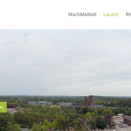
MachMaWatt
Lausitz
Rh
n.