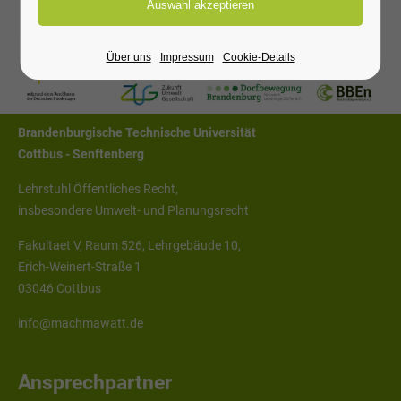
Kontaktieren Sie uns:
Über uns
Impressum
Cookie-Details
Anschrift
Brandenburgische Technische Universität
Cottbus - Senftenberg
Lehrstuhl Öffentliches Recht,
insbesondere Umwelt- und Planungsrecht
Fakultaet V, Raum 526, Lehrgebäude 10,
Erich-Weinert-Straße 1
03046 Cottbus
info@machmawatt.de
Ansprechpartner