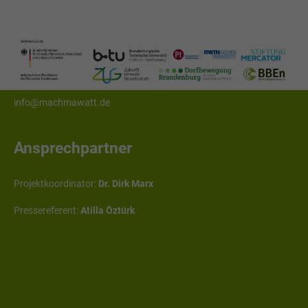
insbesondere Umwelt- und Planungsrecht
Fakultaet V, Raum 526, Lehrgebäude 10,
Erich-Weinert-Straße 1
03046 Cottbus
info@machmawatt.de
Ansprechpartner
Projektkoordinator:
Dr. Dirk Marx
Pressereferent:
Atilla Öztürk