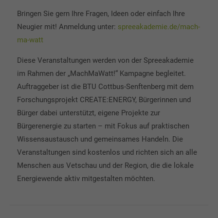
Bringen Sie gern Ihre Fragen, Ideen oder einfach Ihre
Neugier mit! Anmeldung unter:
spreeakademie.de/mach-
ma-watt
Diese Veranstaltungen werden von der Spreeakademie
im Rahmen der „MachMaWatt!“ Kampagne begleitet.
Auftraggeber ist die BTU Cottbus-Senftenberg mit dem
Forschungsprojekt CREATE:ENERGY, Bürgerinnen und
Bürger dabei unterstützt, eigene Projekte zur
Kontaktieren Sie uns:
Bürgerenergie zu starten – mit Fokus auf praktischen
Wissensaustausch und gemeinsames Handeln. Die
Veranstaltungen sind kostenlos und richten sich an alle
Anschrift
Menschen aus Vetschau und der Region, die die lokale
Energiewende aktiv mitgestalten möchten.
Brandenburgische Technische Universität
Cottbus - Senftenberg
Lehrstuhl Öffentliches Recht,